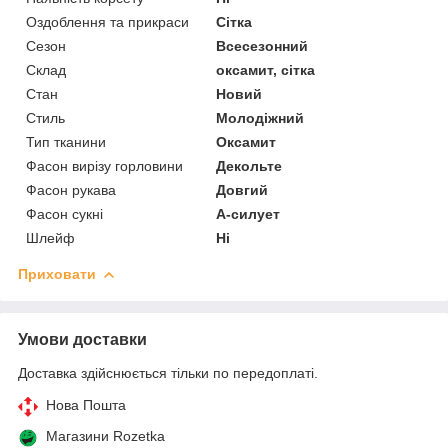
Оздоблення та прикраси
Сітка
Сезон
Всесезонний
Склад
оксамит, сітка
Стан
Новий
Стиль
Молодіжний
Тип тканини
Оксамит
Фасон вирізу горловини
Декольте
Фасон рукава
Довгий
Фасон сукні
А-силует
Шлейф
Ні
Приховати
Умови доставки
Доставка здійснюється тільки по передоплаті.
Нова Пошта
Магазини Rozetka