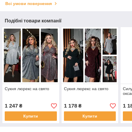
Всі умови повернення
Подібні товари компанії
Сукня люрекс на свято
Сукня люрекс на свято
Силу
окса
1 247
1 178
1 1
₴
₴
Купити
Купити