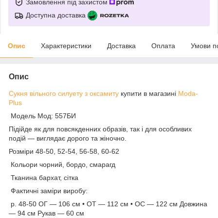
Замовлення під захистом
Доступна доставка
Опис
Характеристики
Доставка
Оплата
Умови п
Опис
Сукня вільного силуету з оксамиту
купити в магазині
Moda-
Plus
Модель Мод: 557БИ
Підійде як для повсякденних образів, так і для особливих
подій — виглядає дорого та жіночно.
Розміри 48-50, 52-54, 56-58, 60-62
Кольори чорний, бордо, смарагд
Тканина бархат, сітка
Фактичні заміри виробу:
р. 48-50 ОГ — 106 см • ОТ — 112 см • ОС — 122 см Довжина
— 94 см Рукав — 60 см