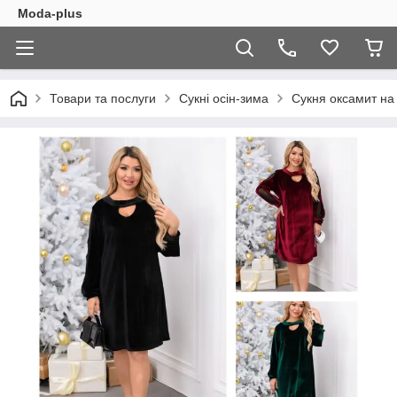
Moda-plus
Товари та послуги
Сукні осін-зима
Сукня оксамит на