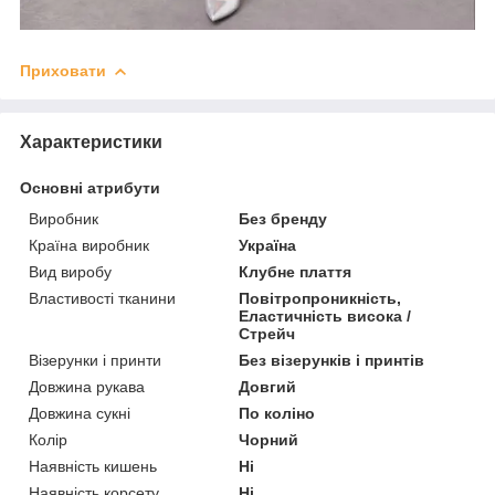
Приховати
Характеристики
Основні атрибути
Виробник
Без бренду
Країна виробник
Україна
Вид виробу
Клубне плаття
Властивості тканини
Повітропроникність,
Еластичність висока /
Стрейч
Візерунки і принти
Без візерунків і принтів
Довжина рукава
Довгий
Довжина сукні
По коліно
Колір
Чорний
Наявність кишень
Ні
Наявність корсету
Ні