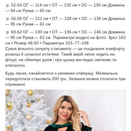
р. 52-54 ОГ — 114 см • ОТ — 120 см • ОС — 130 см Довжина
— 94 см Рукав — 60 см
р. 56-58 ОГ — 122 см • ОТ — 128 см • ОС — 138 см Довжина
— 95 см Рукав — 61 см
р. 60-62 ОГ — 130 см • ОТ — 136 см • ОС — 146 см Довжина
— 95 см Рукав — 62 см Параметри моделі на фото: Зріст 163
см • Розмір 48-50 • Параметри 103–77–108
Сукня вільного силуету з оксамиту — це поєднання комфорту,
розкоші й сучасної естетики. Такий виріб легко сидить на
фігурі, не обмежує рухів і при цьому виглядає святково та
елегантно.
Будь ласка, ознайомтеся з умовами співпраці. Мінімальна
передоплата становить 200 грн. Залишок можна сплатити при
отриманні.