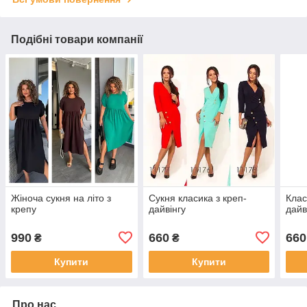
Подібні товари компанії
Жіноча сукня на літо з
Сукня класика з креп-
Клас
крепу
дайвінгу
дайв
990
660
660
₴
₴
Купити
Купити
Про нас