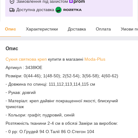
Замовлення під захистом
Доступна доставка
Опис
Характеристики
Доставка
Оплата
Умови п
Опис
Сукня святкова креп
купити в магазині
Moda-Plus
Артикул : 3438ЮЕ
Розміри: 0(44-46); 1(48-50); 2(52-54); 3(56-58); 4(60-62)
⁃ Довжина по спинці: 111,112,113,114,115 см
⁃ Рукав: довгий
⁃ Матеріал: креп дайвінг покращенної якості, блискучий
трикотаж
⁃ Кольори: графіт, пудровий, синій
Розтяжність тканини 2-4 см в обсязі Заміри за виробом:
⁃ 0 рр: О.Грудей 94 О.Талії 86 О.Стегон 104