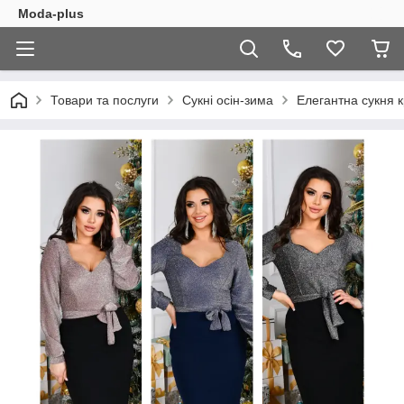
Moda-plus
Товари та послуги
Сукні осін-зима
Елегантна сукня 