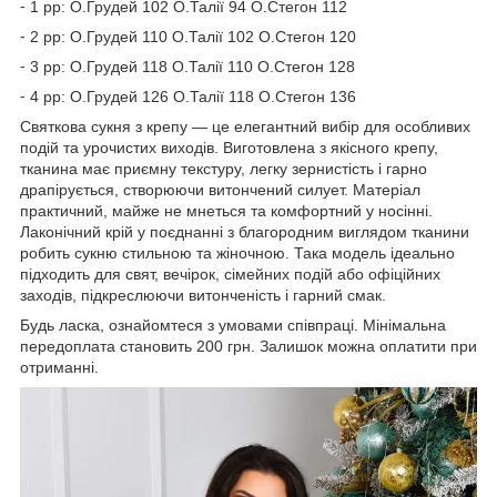
⁃ 1 рр: О.Грудей 102 О.Талії 94 О.Стегон 112
⁃ 2 рр: О.Грудей 110 О.Талії 102 О.Стегон 120
⁃ 3 рр: О.Грудей 118 О.Талії 110 О.Стегон 128
⁃ 4 рр: О.Грудей 126 О.Талії 118 О.Стегон 136
Святкова сукня з крепу — це елегантний вибір для особливих
подій та урочистих виходів. Виготовлена з якісного крепу,
тканина має приємну текстуру, легку зернистість і гарно
драпірується, створюючи витончений силует. Матеріал
практичний, майже не мнеться та комфортний у носінні.
Лаконічний крій у поєднанні з благородним виглядом тканини
робить сукню стильною та жіночною. Така модель ідеально
підходить для свят, вечірок, сімейних подій або офіційних
заходів, підкреслюючи витонченість і гарний смак.
Будь ласка, ознайомтеся з умовами співпраці. Мінімальна
передоплата становить 200 грн. Залишок можна оплатити при
отриманні.