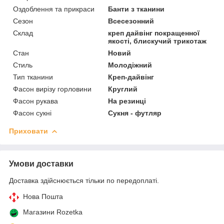
Оздоблення та прикраси
Банти з тканини
Сезон
Всесезонний
Склад
креп дайвінг покращенної
якості, блискучий трикотаж
Стан
Новий
Стиль
Молодіжний
Тип тканини
Креп-дайвінг
Фасон вирізу горловини
Круглий
Фасон рукава
На резинці
Фасон сукні
Сукня - футляр
Приховати
Умови доставки
Доставка здійснюється тільки по передоплаті.
Нова Пошта
Магазини Rozetka