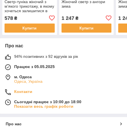
Светр-туніка жіночий з
Жіночий светр з ангори
Жіно
м'якого трикотажу, в якому
зима
зим
хочеться залишитися в
холодну погоду, р. 48-50,
578
1 247
1 2
₴
₴
код 4400М
Купити
Купити
Про нас
94% позитивних з 92 відгуків за рік
Працює з 05.05.2025
м. Одеса
Одеса, Україна
Контакти
Сьогодні працює з 10:00 до 18:00
Показати весь графік роботи
Про нас