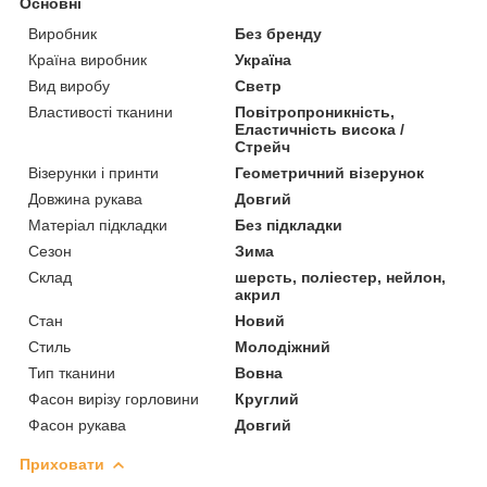
Основні
Виробник
Без бренду
Країна виробник
Україна
Вид виробу
Светр
Властивості тканини
Повітропроникність,
Еластичність висока /
Стрейч
Візерунки і принти
Геометричний візерунок
Довжина рукава
Довгий
Матеріал підкладки
Без підкладки
Сезон
Зима
Склад
шерсть, поліестер, нейлон,
акрил
Стан
Новий
Стиль
Молодіжний
Тип тканини
Вовна
Фасон вирізу горловини
Круглий
Фасон рукава
Довгий
Приховати